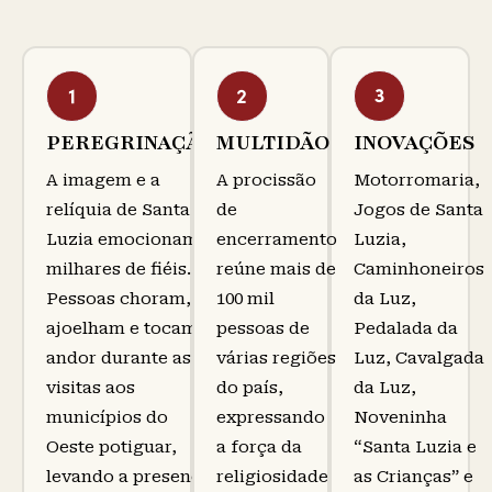
PEREGRINAÇÃO
MULTIDÃO
INOVAÇÕES
A imagem e a
A procissão
Motorromaria,
relíquia de Santa
de
Jogos de Santa
Luzia emocionam
encerramento
Luzia,
milhares de fiéis.
reúne mais de
Caminhoneiros
Pessoas choram, se
100 mil
da Luz,
ajoelham e tocam o
pessoas de
Pedalada da
andor durante as
várias regiões
Luz, Cavalgada
visitas aos
do país,
da Luz,
municípios do
expressando
Noveninha
Oeste potiguar,
a força da
“Santa Luzia e
levando a presença
religiosidade
as Crianças” e