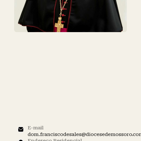
⸻
Dom Francisco
de Sales Alencar
Batista – Bispo
Diocesano
E-mail
dom.franciscodesales@diocesedemossoro.co
Endereço Residencial