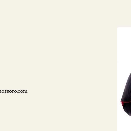
Manzana –
ossoro.com