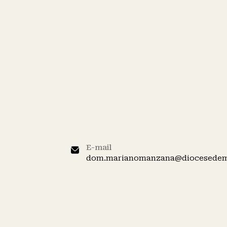
⸻
Dom mariano 
Bispo Emérito
E-mail
dom.marianomanzana@diocesedem