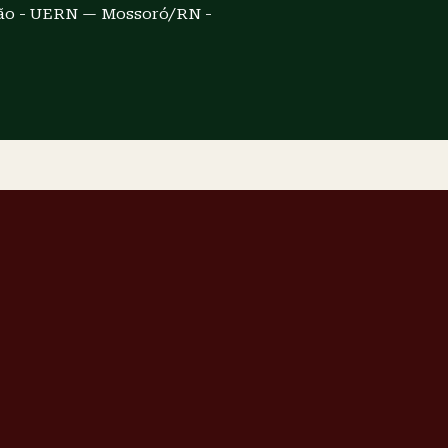
ão - UERN — Mossoró/RN -
a Luzia -