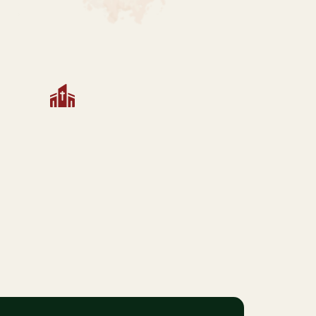
PARÓQUIA
Paróquia Santa Luzia -
dente
Mossoró
Função: Vigário paroquial
Referencial: Educação