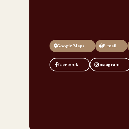
Mossoró
Praça Vigário Antônio Joa
Mossoró/RN
Google Maps
E-mail
Facebook
Instagram