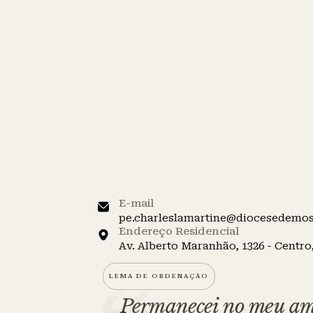
Ed
⸻ Paróquia Santa Luzia - Mossoró
Padre Charles 
de Sousa Freitas
E-mail
pe.charleslamartine@diocesedemo
Endereço Residencial
Av. Alberto Maranhão, 1326 - Centro
LEMA DE ORDENAÇÃO
Permanecei no meu amo