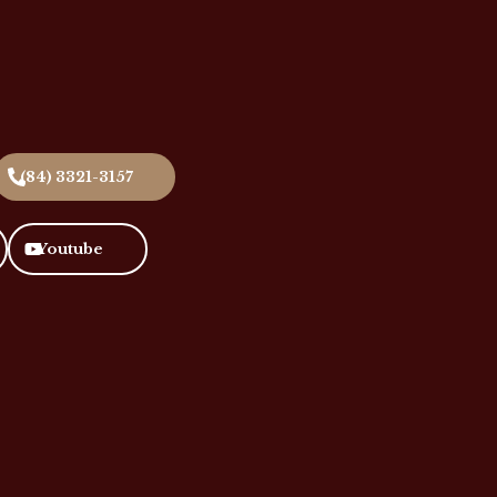
quim, s/n - Centro
(84) 3321-3157
Youtube