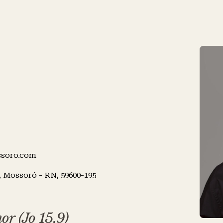
uca
Lamartine
ssoro.com
, Mossoró - RN, 59600-195
r (Jo 15,9)