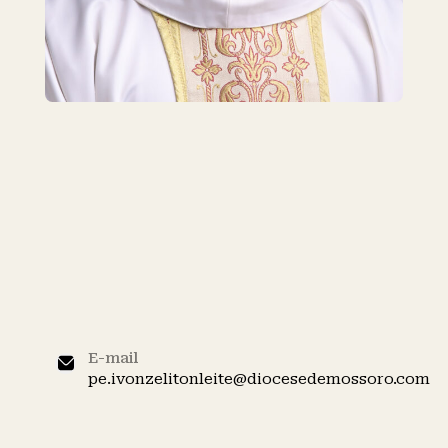
⸻ Paróquia São João Batista - Mossoró
Padre
Ivonzéliton Leite
Nunes
E-mail
pe.ivonzelitonleite@diocesedemossoro.com