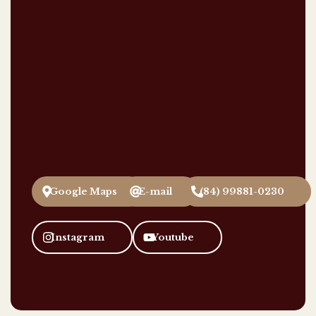
Paróquia São João
Batista - Mossoró
Rua Felipe Camarão, 1151 - Doze
Anos
Mossoró/RN
Google Maps
E-mail
(84) 99881-0230
Instagram
Youtube