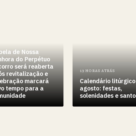
HORAS ATRÁS
pela de Nossa
nhora do Perpétuo
orro será reaberta
13 HORAS ATRÁS
s revitalização e
lebração marcará
Calendário litúrgico
vo tempo para a
agosto: festas,
munidade
solenidades e santo