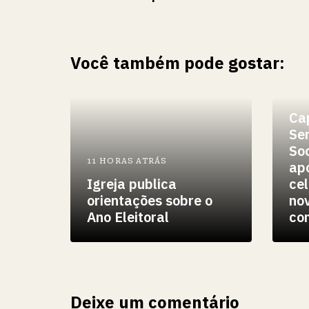
Você também pode gostar:
12 
Ca
Se
Soc
11 HORAS ATRÁS
apó
Igreja publica
ce
orientações sobre o
no
Ano Eleitoral
co
Deixe um comentário